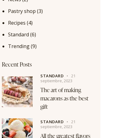
Pastry shop
(3)
Recipes
(4)
Standard
(6)
Trending
(9)
Recent Posts
STANDARD
21
septiembre, 2023
The art of making
macarons as the best
gift
STANDARD
21
septiembre, 2023
All the greatest flavors