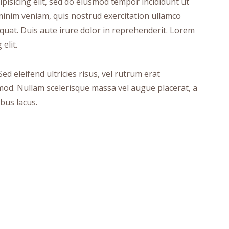
pisicing elit, sed do eiusmod tempor incididunt ut
minim veniam, quis nostrud exercitation ullamco
quat. Duis aute irure dolor in reprehenderit. Lorem
elit.
ed eleifend ultricies risus, vel rutrum erat
od. Nullam scelerisque massa vel augue placerat, a
bus lacus.