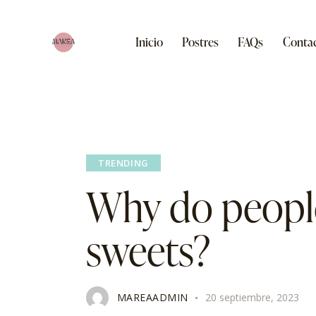
Inicio
Postres
FAQs
Conta
Inicio
Postres
FAQs
Contacto
TRENDING
Why do people
sweets?
MAREAADMIN
20 septiembre, 2023