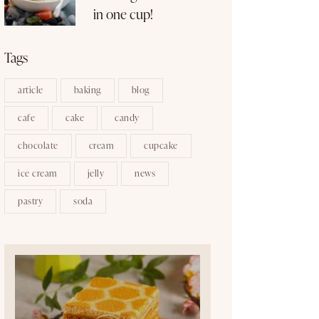
in one cup!
Tags
article
baking
blog
cafe
cake
candy
chocolate
cream
cupcake
ice cream
jelly
news
pastry
soda