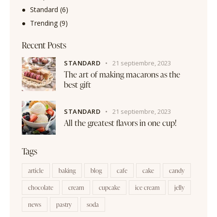
Standard
(6)
Trending
(9)
Recent Posts
STANDARD
21 septiembre, 2023
The art of making macarons as the
best gift
STANDARD
21 septiembre, 2023
All the greatest flavors in one cup!
Tags
article
baking
blog
cafe
cake
candy
chocolate
cream
cupcake
ice cream
jelly
news
pastry
soda