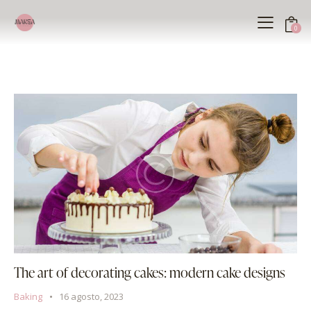
0
The art of decorating cakes: modern cake designs
Baking
16 agosto, 2023