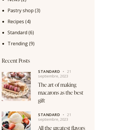
Pastry shop
(3)
Recipes
(4)
Standard
(6)
Trending
(9)
Recent Posts
STANDARD
21
septiembre, 2023
The art of making
macarons as the best
gift
STANDARD
21
septiembre, 2023
All the greatest flavors