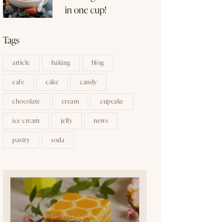
in one cup!
Tags
article
baking
blog
cafe
cake
candy
chocolate
cream
cupcake
ice cream
jelly
news
pastry
soda