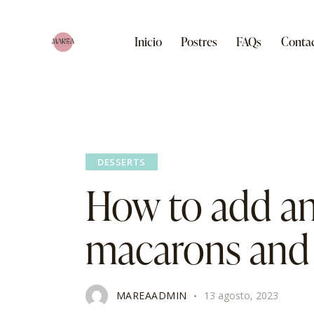
Inicio
Postres
FAQs
Conta
Inicio
Postres
FAQs
Contacto
DESSERTS
How to add an
macarons and
MAREAADMIN
13 agosto, 2023