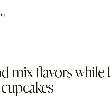
cto
d mix flavors while
 cupcakes