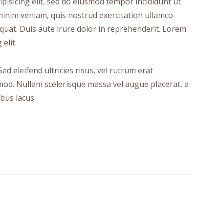
pisicing elit, sed do eiusmod tempor incididunt ut
minim veniam, quis nostrud exercitation ullamco
quat. Duis aute irure dolor in reprehenderit. Lorem
elit.
ed eleifend ultricies risus, vel rutrum erat
od. Nullam scelerisque massa vel augue placerat, a
bus lacus.