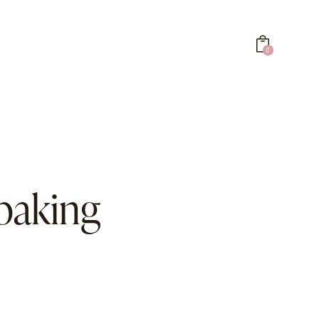
0
0
 baking