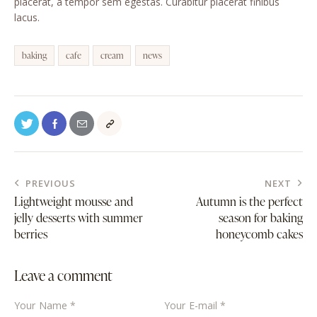
placerat, a tempor sem egestas. Curabitur placerat finibus
lacus.
baking
cafe
cream
news
PREVIOUS
NEXT
Lightweight mousse and
Autumn is the perfect
jelly desserts with summer
season for baking
berries
honeycomb cakes
Leave a comment